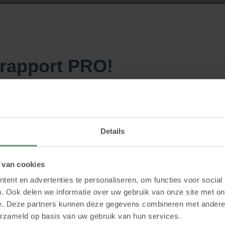
rapport PRO!
E-mail
*
Details
 van cookies
ent en advertenties te personaliseren, om functies voor social
. Ook delen we informatie over uw gebruik van onze site met on
 en toe extra inzichten over DISC.
e. Deze partners kunnen deze gegevens combineren met andere i
erzameld op basis van uw gebruik van hun services.
tvangen en af en toe relevante inzichten over DISC te krijgen. Ik ka