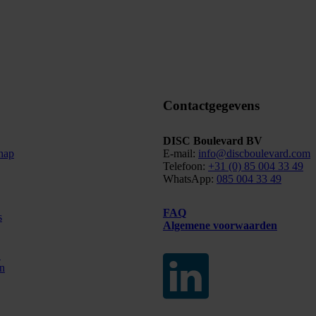
Contactgegevens
DISC Boulevard BV
chap
E-mail:
info@discboulevard.com
Telefoon:
+31 (0) 85 004 33 49
WhatsApp:
085 004 33 49
FAQ
s
Algemene voorwaarden
C
n