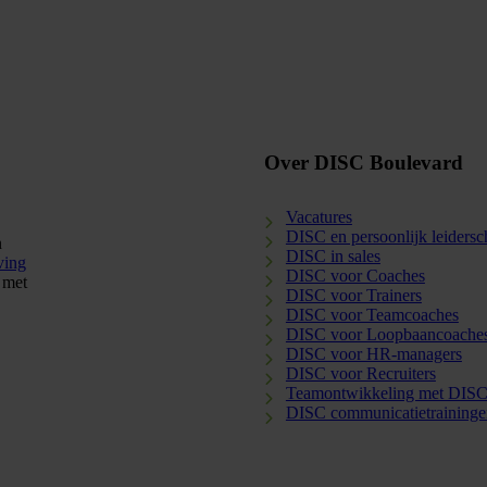
Over DISC Boulevard
Vacatures
DISC en persoonlijk leiders
n
DISC in sales
ving
DISC voor Coaches
 met
DISC voor Trainers
DISC voor Teamcoaches
DISC voor Loopbaancoache
DISC voor HR-managers
DISC voor Recruiters
Teamontwikkeling met DIS
DISC communicatietraininge