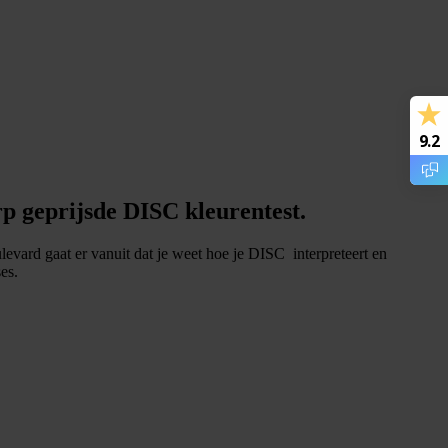
9.2
rp geprijsde DISC kleurentest.
evard gaat er vanuit dat je weet hoe je DISC interpreteert en
es.