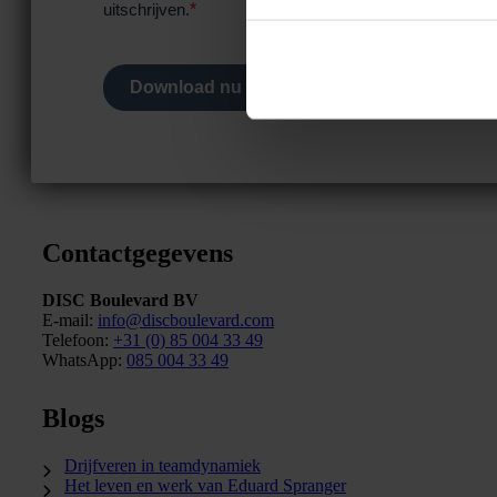
*
uitschrijven.
Download nu
Contactgegevens
DISC Boulevard BV
E-mail:
info@discboulevard.com
Telefoon:
+31 (0) 85 004 33 49
WhatsApp:
085 004 33 49
Blogs
Drijfveren in teamdynamiek
Het leven en werk van Eduard Spranger