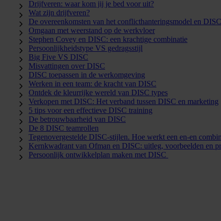
Drijfveren: waar kom jij je bed voor uit?
Wat zijn drijfveren?
De overeenkomsten van het conflicthanteringsmodel en DIS
Omgaan met weerstand op de werkvloer
Stephen Covey en DISC: een krachtige combinatie
Persoonlijkheidstype VS gedragsstijl
Big Five VS DISC
Misvattingen over DISC
DISC toepassen in de werkomgeving
Werken in een team: de kracht van DISC
Ontdek de kleurrijke wereld van DISC types
Verkopen met DISC: Het verband tussen DISC en marketing
5 tips voor een effectieve DISC training
De betrouwbaarheid van DISC
De 8 DISC teamrollen
Tegenovergestelde DISC-stijlen. Hoe werkt een en-en combin
Kernkwadrant van Ofman en DISC: uitleg, voorbeelden en pr
Persoonlijk ontwikkelplan maken met DISC