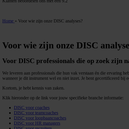
Klanten beoordelen ons met een
9.2
Home
»
Voor wie zijn onze DISC analyses?
Voor wie zijn onze DISC analys
Voor DISC professionals die op zoek zijn n
We leveren aan professionals die hun vak verstaan én die ervaring heb
wanneer je dit instrument wel en niet inzet. Je bent gecertificeerd b
Kortom, je hebt kennis van zaken.
Klik hieronder op de link voor jouw specifieke branche informatie:
DISC voor coaches
DISC voor teamcoaches
DISC voor loopbaancoaches
DISC voor HR managers
DISC voor recruiters