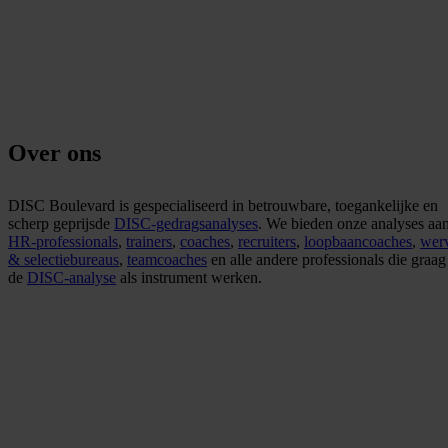
Over ons
DISC Boulevard is gespecialiseerd in betrouwbare, toegankelijke en
scherp geprijsde
DISC-gedragsanalyses
. We bieden onze analyses aa
HR-professionals
,
trainers
,
coaches
,
recruiters
,
loopbaancoaches
,
wer
& selectiebureaus
,
teamcoaches
en alle andere professionals die graag
de
DISC-analyse
als instrument werken.