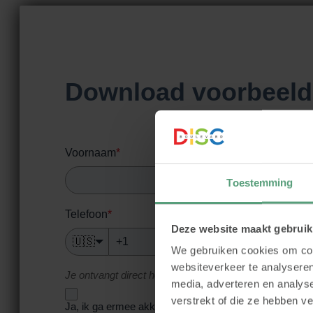
Download voorbeeld
Voornaam
*
Toestemming
Telefoon
*
Deze website maakt gebruik
🇺🇸
We gebruiken cookies om cont
websiteverkeer te analyseren
Je ontvangt direct het voorbeeldrapport en we delen af
media, adverteren en analys
verstrekt of die ze hebben v
voorbeeldrapport
Ja, ik ga ermee akkoord het
te on