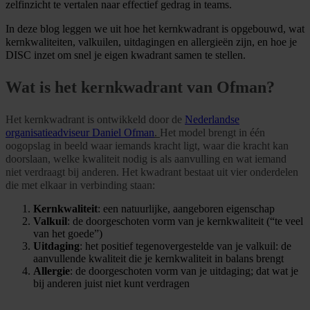
zelfinzicht te vertalen naar effectief gedrag in teams.
In deze blog leggen we uit hoe het kernkwadrant is opgebouwd, wat
kernkwaliteiten, valkuilen, uitdagingen en allergieën zijn, en hoe je
DISC inzet om snel je eigen kwadrant samen te stellen.
Wat is het kernkwadrant van Ofman?
Het kernkwadrant is ontwikkeld door de
Nederlandse
organisatieadviseur Daniel Ofman
.
Het model brengt in één
oogopslag in beeld waar iemands kracht ligt, waar die kracht kan
doorslaan, welke kwaliteit nodig is als aanvulling en wat iemand
niet verdraagt bij anderen. Het kwadrant bestaat uit vier onderdelen
die met elkaar in verbinding staan:
Kernkwaliteit
: een natuurlijke, aangeboren eigenschap
Valkuil
: de doorgeschoten vorm van je kernkwaliteit (“te veel
van het goede”)
Uitdaging
: het positief tegenovergestelde van je valkuil: de
aanvullende kwaliteit die je kernkwaliteit in balans brengt
Allergie
: de doorgeschoten vorm van je uitdaging; dat wat je
bij anderen juist niet kunt verdragen