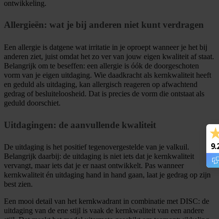
ontwikkeling.
Allergieën: wat je bij anderen niet kunt verdragen
Een allergie is datgene wat irritatie in je oproept wanneer je het bij
anderen ziet, juist omdat het zo ver van jouw eigen kwaliteit af staat.
Belangrijk om te beseffen: een allergie is óók de doorgeschoten
vorm van je eigen uitdaging. Wie daadkracht als kernkwaliteit heeft
en geduld als uitdaging, kan allergisch reageren op afwachtend
gedrag of besluiteloosheid. Dat is precies de vorm die ontstaat als
geduld doorschiet.
Uitdagingen: de aanvullende kwaliteit
9.
De uitdaging is het positief tegenovergestelde van je valkuil.
Belangrijk daarbij: de uitdaging is niet iets dat je kernkwaliteit
vervangt, maar iets dat je er naast ontwikkelt. Pas wanneer
kernkwaliteit én uitdaging hand in hand gaan, laat je gedrag op zijn
best zien.
Een mooi detail van het kernkwadrant in combinatie met DISC: de
uitdaging van de ene stijl is vaak de kernkwaliteit van een andere