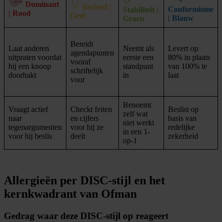
Dominant
Invloed |
Conformisme
Stabiliteit |
| Rood
Geel
| Blauw
Groen
Bereidt
Laat anderen
Neemt als
Levert op
agendapunten
uitpraten voordat
eerste een
80% in plaats
vooraf
hij een knoop
standpunt
van 100% te
schriftelijk
doorhakt
in
laat
voor
Benoemt
Vraagt actief
Checkt feiten
Beslist op
zelf wat
naar
en cijfers
basis van
niet werkt
tegenargumenten
voor hij ze
redelijke
in een 1-
voor hij beslis
deelt
zekerheid
op-1
Allergieën per DISC-stijl en het
kernkwadrant van Ofman
Gedrag waar deze DISC-stijl op reageert