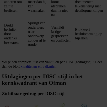
anderen om
meer dan hij
komt
documenten
zelf te
kan
afspraken
telkens terug met
beslissen
waarmaken
daarna niet
detailopmerkingen
na
Springt van
Drukt
onderwerp
Vermijdt
besluiten
Blokkeert
naar
lastige
door
besluitvorming op
onderwerp
gesprekken
ondanks
bijzaken
zonder af te
en conflicten
bezwaren
ronden
Wil je een complete lijst van valkuilen per DISC gedragsstijl? Lees
dan de blog
kwaliteiten en valkuilen
.
Uitdagingen per DISC-stijl in het
kernkwadrant van Ofman
Zichtbaar gedrag per DISC-stijl