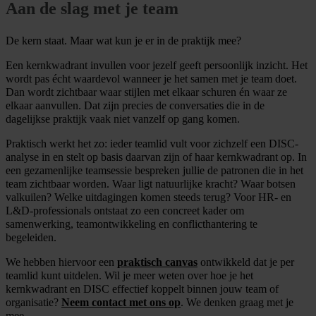
Aan de slag met je team
De kern staat. Maar wat kun je er in de praktijk mee?
Een kernkwadrant invullen voor jezelf geeft persoonlijk inzicht. Het
wordt pas écht waardevol wanneer je het samen met je team doet.
Dan wordt zichtbaar waar stijlen met elkaar schuren én waar ze
elkaar aanvullen. Dat zijn precies de conversaties die in de
dagelijkse praktijk vaak niet vanzelf op gang komen.
Praktisch werkt het zo: ieder teamlid vult voor zichzelf een DISC-
analyse in en stelt op basis daarvan zijn of haar kernkwadrant op. In
een gezamenlijke teamsessie bespreken jullie de patronen die in het
team zichtbaar worden. Waar ligt natuurlijke kracht? Waar botsen
valkuilen? Welke uitdagingen komen steeds terug? Voor HR- en
L&D-professionals ontstaat zo een concreet kader om
samenwerking, teamontwikkeling en conflicthantering te
begeleiden.
We hebben hiervoor een
praktisch canvas
ontwikkeld dat je per
teamlid kunt uitdelen. Wil je meer weten over hoe je het
kernkwadrant en DISC effectief koppelt binnen jouw team of
organisatie?
Neem contact met ons op
. We denken graag met je
mee.