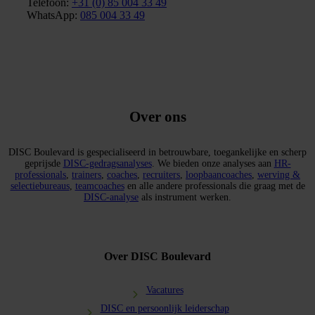
Telefoon
:
+31 (0) 85 004 33 49
WhatsApp:
085 004 33 49
Over ons
DISC Boulevard is gespecialiseerd in betrouwbare, toegankelijke en scherp
geprijsde
DISC-gedragsanalyses
. We bieden onze analyses aan
HR-
professionals
,
trainers
,
coaches
,
recruiters
,
loopbaancoaches
,
werving &
selectiebureaus
,
teamcoaches
en alle andere professionals die graag met de
DISC-analyse
als instrument werken.
Over DISC Boulevard
Vacatures
DISC en persoonlijk leiderschap