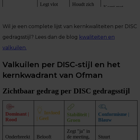
Legt vlot
Houdt zich
Komt met
Benoemt
contact met
consequent
doorgewerkte
risico's recht
nieuwe
aan
voorstellen in
voor z'n raap
mensen en
gemaakte
overleggen
Wil je een complete lijst van kernkwaliteiten per DISC
stakeholders
afspraken
gedragsstijl? Lees dan de blog
kwaliteiten en
valkuilen.
Valkuilen per DISC-stijl en het
kernkwadrant van Ofman
Zichtbaar gedrag per DISC gedragsstijl
Invloed
Dominant |
Conformisme |
Stabiliteit |
| Geel
Rood
Blauw
Groen
Zegt "ja" in
Onderbreekt
Belooft
de meeting,
Stuurt