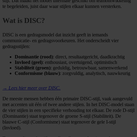
stijl. Dat maakt het model uitermate geschikt om teamontwikkeling
te begeleiden, juist daar waar stijlen elkaar kunnen versterken.
Wat is DISC?
DISC is een gedragsmodel dat inzicht geeft in iemands
communicatie- en gedragsvoorkeuren. Het onderscheidt vier
gedragsstijlen:
Dominantie (rood)
: direct, resultaatgericht, daadkrachtig
Invloed (geel)
: enthousiast, overtuigend, optimistisch
Stabiliteit (groen)
: geduldig, betrouwbaar, samenwerkend
Conformisme (blauw)
: zorgvuldig, analytisch, nauwkeurig
→ Lees hier meer over DISC.
De meeste mensen hebben één primaire DISC-stijl, vaak aangevuld
met accenten uit één of twee andere stijlen. In het DISC-model staan
de vier stijlen in een specifieke verhouding tot elkaar. De rode D-stijl
(Dominantie) staat tegenover de groene S-stijl (Stabiliteit). De
blauwe C-stijl (Conformisme) staat tegenover de gele I-stijl
(Invloed).