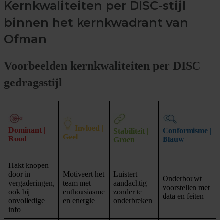
Kernkwaliteiten per DISC-stijl
binnen het kernkwadrant van
Ofman
Voorbeelden kernkwaliteiten per DISC
gedra
gsstijl
Invloed |
Dominant |
Conformisme |
Stabiliteit |
Geel
Rood
Blauw
Groen
Hakt knopen
door in
Motiveert het
Luistert
Onderbouwt
vergaderingen,
team met
aandachtig
voorstellen met
ook bij
enthousiasme
zonder te
data en feiten
onvolledige
en energie
onderbreken
info