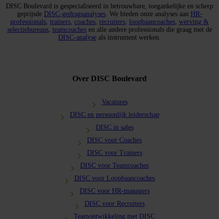
DISC Boulevard is gespecialiseerd in betrouwbare, toegankelijke en scherp
geprijsde
DISC-gedragsanalyses
. We bieden onze analyses aan
HR-
professionals
,
trainers
,
coaches
,
recruiters
,
loopbaancoaches
,
werving &
selectiebureaus
,
teamcoaches
en alle andere professionals die graag met de
DISC-analyse
als instrument werken.
Over DISC Boulevard
Vacatures
DISC en persoonlijk leiderschap
DISC in sales
DISC voor Coaches
DISC voor Trainers
DISC voor Teamcoaches
DISC voor Loopbaancoaches
DISC voor HR-managers
DISC voor Recruiters
Teamontwikkeling met DISC