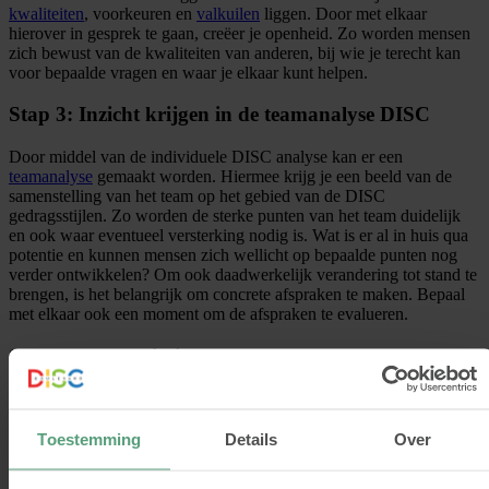
kwaliteiten
, voorkeuren en
valkuilen
liggen. Door met elkaar
hierover in gesprek te gaan, creëer je openheid. Zo worden mensen
zich bewust van de kwaliteiten van anderen, bij wie je terecht kan
voor bepaalde vragen en waar je elkaar kunt helpen.
Stap 3: Inzicht krijgen in de teamanalyse DISC
Door middel van de individuele DISC analyse kan er een
teamanalyse
gemaakt worden. Hiermee krijg je een beeld van de
samenstelling van het team op het gebied van de DISC
gedragsstijlen. Zo worden de sterke punten van het team duidelijk
en ook waar eventueel versterking nodig is. Wat is er al in huis qua
potentie en kunnen mensen zich wellicht op bepaalde punten nog
verder ontwikkelen? Om ook daadwerkelijk verandering tot stand te
brengen, is het belangrijk om concrete afspraken te maken. Bepaal
met elkaar ook een moment om de afspraken te evalueren.
Stap 4: Teambuilding
Maak ruimte om met elkaar iets leuks te ondernemen, los van het
werk. Denk hierbij aan teambuilding waarin er samengewerkt moet
worden. Op deze manier leren mensen elkaar op een informele
Toestemming
Details
Over
manier beter kennen en wordt er een positieve ervaring met elkaar
gedeeld. Het laat zien hoe je verbaal en non-verbaal met elkaar kan