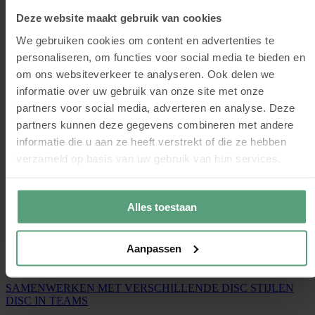
communiceren en het versterkt het onderlinge vertrouwen. Dit kan
een positieve bijdrage leveren aan het werkplezier en ook de
Deze website maakt gebruik van cookies
werksfeer.
We gebruiken cookies om content en advertenties te
De meerwaarde van DISC analyses
personaliseren, om functies voor social media te bieden en
om ons websiteverkeer te analyseren. Ook delen we
De
DISC analyses
van DISC Boulevard geven je inzicht in
informatie over uw gebruik van onze site met onze
gedragsvoorkeuren, zowel op individueel niveau als op
partners voor social media, adverteren en analyse. Deze
groepsniveau. Het kan op meerdere gebieden van meerwaarde zijn
en zorgt ervoor dat het onderlinge begrip kan vergroten. Wil je met
partners kunnen deze gegevens combineren met andere
DISC aan de slag en kijken wat het voor jouw organisatie kan
informatie die u aan ze heeft verstrekt of die ze hebben
betekenen? Neem dan
contact
met ons op.
verzameld op basis van uw gebruik van hun services.
AAN DE SLAG MET DISC
Alles toestaan
Aanpassen
Meer weten over DISC in teams?
SAMENWERKEN MET VERSCHILLENDE DISC STIJLEN
DISC IN TEAMS