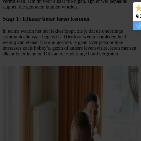
vertrouwen. Om dit voor elkaar te krijgen, zijn er wel bepaalde
stappen die genomen kunnen worden.
9.
Stap 1: Elkaar beter leren kennen
In teams waarin het niet lekker loopt, zie je dat de onderlinge
communicatie vaak beperkt is. Hierdoor weten teamleden heel
weinig van elkaar. Door in gesprek te gaan over persoonlijke
interesses zoals hobby’s, gezin of andere levensvisies, leren mensen
elkaar beter kennen. Dit kan de onderlinge band vergroten.