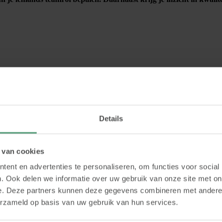
Details
 bij persoonlijke veranderkwesties en werk aan ontwikkeling van binnen
ok in veel coachingstrajecten als vertrekpunt. Ik vind de DISC analyse
 van cookies
ent en advertenties te personaliseren, om functies voor social
r komen. Met DISC analyses kan jij teams effectief ontwikkelen en de 
. Ook delen we informatie over uw gebruik van onze site met on
e. Deze partners kunnen deze gegevens combineren met andere i
erzameld op basis van uw gebruik van hun services.