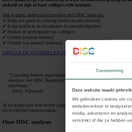
zichzelf en zijn of haar collega’s écht kennen.
Wat je onder andere kunt bereiken met DISC analyses:
✔ Krijg een goed en volledig beeld van een persoon;
✔ Krijg inzicht in de kwaliteiten én ontwikkelpunten;
✔ Herken de gedragsstijl van collega’s;
✔ Ontdek iemands teamrol;
✔ Ontdek wat iemand motiveert.
ERVAAR DE VOORDELEN ZELF
Toestemming
“Coaching binnen organisaties is zeer persoonlijk. Ik coach mensen
analyses van DISC Boulevard geven dit inzicht en gebruik ik dan o
informatie.”
Deze website maakt gebruik
– Emily, Nijmegen.
We gebruiken cookies om cont
Jij als teamcoach wilt ervoor zorgen dat teams en organisaties verde
websiteverkeer te analyseren
rol in effectief samenwerken.
media, adverteren en analys
verstrekt of die ze hebben v
Onze DISC analyses