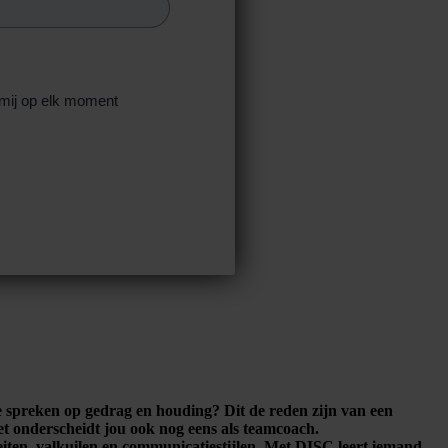
n mij op elk moment
e spreken op gedrag en houding? Dit de reden zijn van een
et onderscheidt jou ook nog eens als teamcoach.
eiten, valkuilen en communicatiestijlen. Met DISC leert iemand