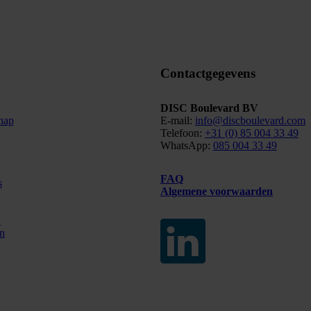
Contactgegevens
DISC Boulevard BV
chap
E-mail:
info@discboulevard.com
Telefoon:
+31 (0) 85 004 33 49
WhatsApp:
085 004 33 49
FAQ
s
Algemene voorwaarden
C
n