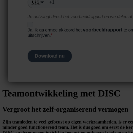
🇺🇸
Je ontvangt direct het voorbeeldrapport en we delen af
voorbeeldrapport
Ja, ik ga ermee akkoord het
te on
*
uitschrijven.
Download nu
Teamontwikkeling met DISC
Vergroot het zelf-organiserend vermogen
Zijn teamleden te veel gefocust op eigen werkzaamheden, is er e
minder goed functionerend team. Het is dus goed om eerst de ker
DISC analyses geven inzicht in bewust én onbewust gedrag en kun