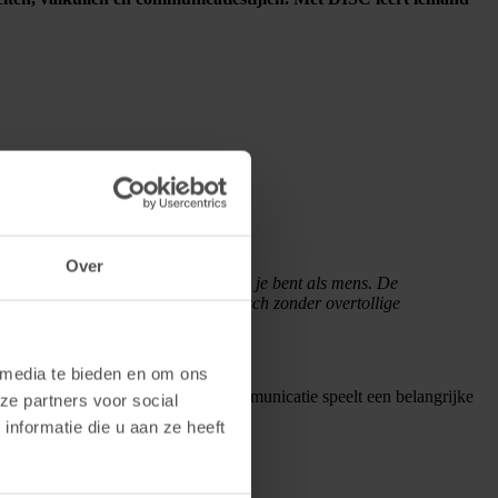
Over
uit. Groei begint bij inzicht in wie je bent als mens. De
s van DISC Boulevard lekker praktisch zonder overtollige
 media te bieden en om ons
samenwerking verbeteren. Vooral communicatie speelt een belangrijke
ze partners voor social
nformatie die u aan ze heeft