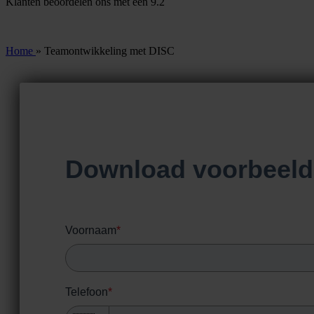
Klanten beoordelen ons met een
9.2
Home
»
Teamontwikkeling met DISC
Download voorbeeld
Voornaam
*
Telefoon
*