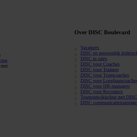
Over DISC Boulevard
Vacatures
DISC en persoonlijk leiders
n
DISC in sales
ving
DISC voor Coaches
 met
DISC voor Trainers
DISC voor Teamcoaches
DISC voor Loopbaancoache
DISC voor HR-managers
DISC voor Recruiters
Teamontwikkeling met DIS
DISC communicatietraininge