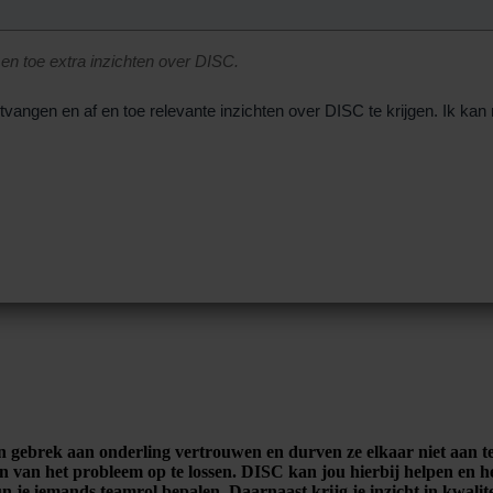
 en toe extra inzichten over DISC.
tvangen en af en toe relevante inzichten over DISC te krijgen. Ik ka
en gebrek aan onderling vertrouwen en durven ze elkaar niet aan t
n van het probleem op te lossen. DISC kan jou hierbij helpen en h
 je iemands teamrol bepalen. Daarnaast krijg je inzicht in kwalit