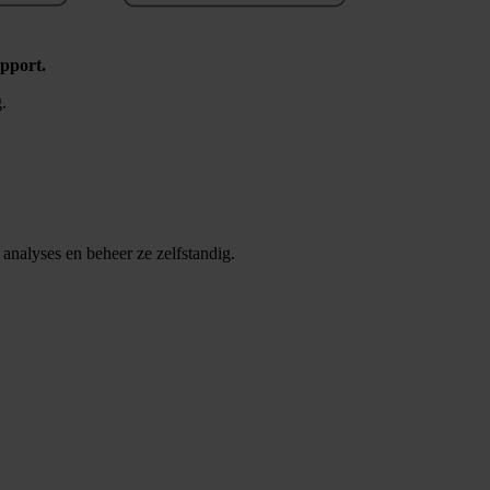
apport.
g.
nalyses en beheer ze zelfstandig.