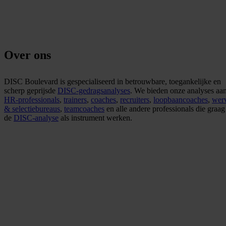
Over ons
DISC Boulevard is gespecialiseerd in betrouwbare, toegankelijke en
scherp geprijsde
DISC-gedragsanalyses
. We bieden onze analyses aa
HR-professionals
,
trainers
,
coaches
,
recruiters
,
loopbaancoaches
,
wer
& selectiebureaus
,
teamcoaches
en alle andere professionals die graag
de
DISC-analyse
als instrument werken.